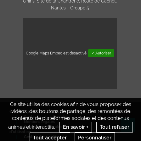
Oniris, Site de la Chantrerie, Route de Gachet,
Nantes - Groupe 5
Google Maps Embed est désactivé.
✓ Autoriser
Ce site utilise des cookies afin de vous proposer des
vidéos, des boutons de partage, des remontées de
© INRAE 2022
Actualités
www.inrae.fr
Contact
Crédits
contenus de plateformes sociales et des contenus
Mentions legales
animés et interactifs.
En savoir +
Tout refuser
Conditions générales
Re
d'utilisation
Gestion des cookies
Tout accepter
Personnaliser